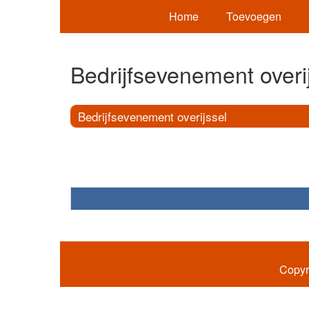
Home
Toevoegen
Bedrijfsevenement overi
Bedrijfsevenement overijssel
Copyr