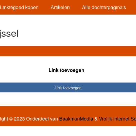
Linktegoed kopen
Artikelen
Alle dochterpagina's
jssel
Link toevoegen
Link toevoegen
ight © 2023 Onderdeel van
BaakmanMedia
&
Vrolijk Internet S